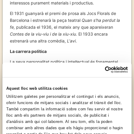
interessos purament materials i productius.
El 1931 guanyarà el premi de prosa als Jocs Florals de
Barcelona i estrenarà la peça teatral
Quan s'ha perdut la
fe,
publicada el 1936, el mateix any que apareixeran
Contes de la viu-viu i de la xiu-xiu.
El 1933 encara
estrenarà una altra comèdia,
L'avi
.
La carrera política
La seva personalitat política i intel·lectual és fonamental
per comprendre l'univers republicà de la Figueres i de
l'Empordà del primer terç del segle XX, fins el punt que
Puig es va convertir en una figura clau per acostar els
Aquest lloc web utilitza cookies
vells republicans del partit federal figuerenc al sentiment
catalanista, sense deixar de banda els principis de
Utilitzem galetes per personalitzar el contingut i els anuncis,
Francesc Pi i Margall.
oferir funcions de mitjans socials i analitzar el trànsit del lloc.
També compartim la informació sobre com feu servir el nostre
A partir de la tertúlia d'un grup de joves descontents amb
lloc amb els partners de mitjans socials, de publicitat i
la dinàmica política i cultural de la ciutat de Figueres, el
d'anàlisis amb qui col·laborem. Al seu torn, ells la poden
1908 fou un dels fundadors de l'Aplec Nacionalista
combinar amb altres dades que els hàgiu proporcionat o hagin