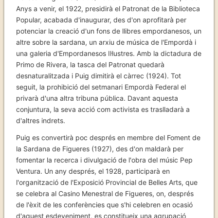
Anys a venir, el 1922, presidirà el Patronat de la Biblioteca
Popular, acabada d'inaugurar, des d'on aprofitarà per
potenciar la creació d'un fons de llibres empordanesos, un
altre sobre la sardana, un arxiu de música de l'Empordà i
una galeria d'Empordanesos Il·lustres. Amb la dictadura de
Primo de Rivera, la tasca del Patronat quedarà
desnaturalitzada i Puig dimitirà el càrrec (1924). Tot
seguit, la prohibició del setmanari Empordà Federal el
privarà d'una altra tribuna pública. Davant aquesta
conjuntura, la seva acció com activista es traslladarà a
d'altres indrets.
Puig es convertirà poc després en membre del Foment de
la Sardana de Figueres (1927), des d'on maldarà per
fomentar la recerca i divulgació de l'obra del músic Pep
Ventura. Un any després, el 1928, participarà en
l'organització de l'Exposició Provincial de Belles Arts, que
se celebra al Casino Menestral de Figueres, on, després
de l'èxit de les conferències que s'hi celebren en ocasió
d'aquest esdeveniment, es constitueix una agrupació