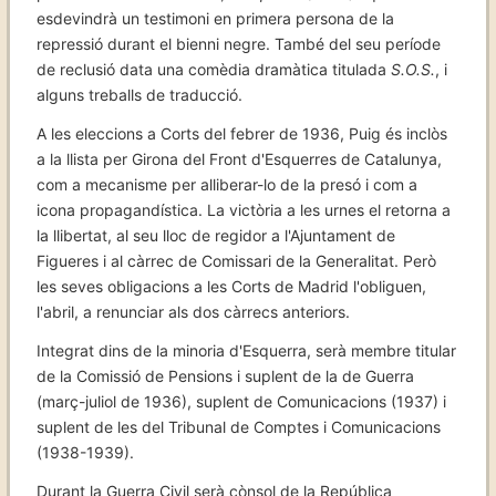
esdevindrà un testimoni en primera persona de la
repressió durant el bienni negre. També del seu període
de reclusió data una comèdia dramàtica titulada
S.O.S.
, i
alguns treballs de traducció.
A les eleccions a Corts del febrer de 1936, Puig és inclòs
a la llista per Girona del Front d'Esquerres de Catalunya,
com a mecanisme per alliberar-lo de la presó i com a
icona propagandística. La victòria a les urnes el retorna a
la llibertat, al seu lloc de regidor a l'Ajuntament de
Figueres i al càrrec de Comissari de la Generalitat. Però
les seves obligacions a les Corts de Madrid l'obliguen,
l'abril, a renunciar als dos càrrecs anteriors.
Integrat dins de la minoria d'Esquerra, serà membre titular
de la Comissió de Pensions i suplent de la de Guerra
(març-juliol de 1936), suplent de Comunicacions (1937) i
suplent de les del Tribunal de Comptes i Comunicacions
(1938-1939).
Durant la Guerra Civil serà cònsol de la República