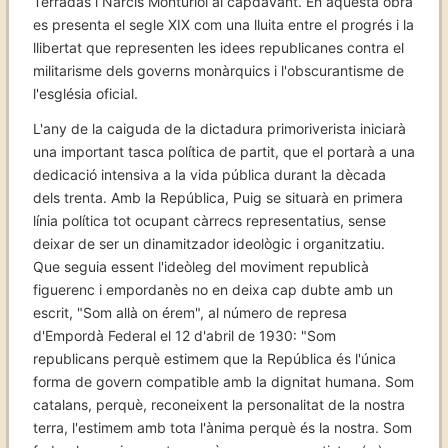
Terradas i Narcís Monturiol al capdavant. En aquesta obra
es presenta el segle XIX com una lluita entre el progrés i la
llibertat que representen les idees republicanes contra el
militarisme dels governs monàrquics i l'obscurantisme de
l'església oficial.
L'any de la caiguda de la dictadura primoriverista iniciarà
una important tasca política de partit, que el portarà a una
dedicació intensiva a la vida pública durant la dècada
dels trenta. Amb la República, Puig se situarà en primera
línia política tot ocupant càrrecs representatius, sense
deixar de ser un dinamitzador ideològic i organitzatiu.
Que seguia essent l'ideòleg del moviment republicà
figuerenc i empordanès no en deixa cap dubte amb un
escrit, "Som allà on érem", al número de represa
d'Empordà Federal el 12 d'abril de 1930: "Som
republicans perquè estimem que la República és l'única
forma de govern compatible amb la dignitat humana. Som
catalans, perquè, reconeixent la personalitat de la nostra
terra, l'estimem amb tota l'ànima perquè és la nostra. Som