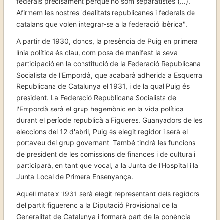
federals precisament perquè no som separatistes (...).
Afirmem les nostres idealitats republicanes i federals de
catalans que volen integrar-se a la federació ibèrica".
A partir de 1930, doncs, la presència de Puig en primera
línia política és clau, com posa de manifest la seva
participació en la constitució de la Federació Republicana
Socialista de l'Empordà, que acabarà adherida a Esquerra
Republicana de Catalunya el 1931, i de la qual Puig és
president. La Federació Republicana Socialista de
l'Empordà serà el grup hegemònic en la vida política
durant el període republicà a Figueres. Guanyadors de les
eleccions del 12 d'abril, Puig és elegit regidor i serà el
portaveu del grup governant. També tindrà les funcions
de president de les comissions de finances i de cultura i
participarà, en tant que vocal, a la Junta de l'Hospital i la
Junta Local de Primera Ensenyança.
Aquell mateix 1931 serà elegit representant dels regidors
del partit figuerenc a la Diputació Provisional de la
Generalitat de Catalunya i formarà part de la ponència