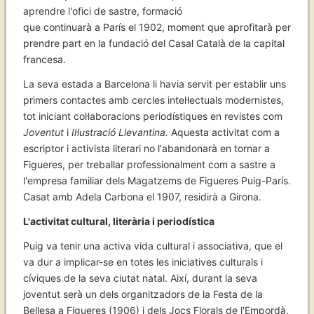
aprendre l'ofici de sastre, formació
que continuarà a París el 1902, moment que aprofitarà per
prendre part en la fundació del Casal Català de la capital
francesa.
La seva estada a Barcelona li havia servit per establir uns
primers contactes amb cercles intel·lectuals modernistes,
tot iniciant col·laboracions periodístiques en revistes com
Joventut
i
Il·lustració Llevantina.
Aquesta activitat com a
escriptor i activista literari no l'abandonarà en tornar a
Figueres, per treballar professionalment com a sastre a
l'empresa familiar dels Magatzems de Figueres Puig-París.
Casat amb Adela Carbona el 1907, residirà a Girona.
L'activitat cultural, literària i periodística
Puig va tenir una activa vida cultural i associativa, que el
va dur a implicar-se en totes les iniciatives culturals i
cíviques de la seva ciutat natal. Així, durant la seva
joventut serà un dels organitzadors de la Festa de la
Bellesa a Figueres (1906) i dels Jocs Florals de l'Empordà.