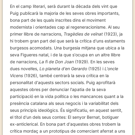
En el camp literari, serà durant la dècada dels vint que
Puig publicarà la majoria de les seves obres importants,
bona part de les quals inscrites dins el moviment
modernista i orientades cap al regeneracionisme. Al seu
primer llibre de narracions,
Tragèdies de veïnat
(1923), ja
hi trobem gran part del que serà la crítica d'uns estaments
burgesos acomodats. Una burgesia mitjana que ubica a la
seva Figueres natal, i de la que s'ocupa en un altre llibre
de narracions,
La fi de Don Joan
(1929). En les seves
dues novel·les,
Lo planeta d'en Gerardo
(1925) i
L'oncle
Vicens
(1926), també centrarà la seva crítica en la
personalitat d'aquests sectors socials. Puig aprofitarà
aquestes obres per denunciar l'apatia de la seva
participació en la vida política o les mancances quant a la
presència catalana als seus negocis i la variabilitat dels
seus principis ideològics. És significatiu, en aquest sentit,
el títol d'un dels seus contes: El senyor Bernat, botiguer
ex-anticlerical. En bona part d'aquestes obres trobem la
crítica mordaç a un prototipus de comerciant aferrat a uns