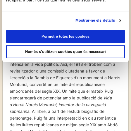
Republicà, entitat política que tenia com a portaveu la
recopilat a partir de l'ús que heu fet dels seus serveis.
publicació Empordà. Puig també serà un dels fundadors,
el 1911, d'
Empordà Federal
, la publicació senyera des
d'aquell moment del republicanisme catalanista i
Mostrar-ne els detalls
federalista a terres empordaneses.
Permetre totes les cookies
Posteriorment, ingressarà a la Unió Federal Nacionalista
Republicana, on continuarà duent a terme la seva activitat
política, sempre amb un rerefons marcadament
Només s’utilitzen cookies quan és necessari
culturalista. A partir de 1916, però, entrarà de forma més
intensa en la vida política. Així, el 1918 el trobem com a
revitalitzador d'una comissió ciutadana a favor de
l'erecció a la Rambla de Figueres d'un monument a Narcís
Monturiol, convertit en un mite del republicanisme
empordanès del segle XIX. Un mite que el mateix Puig
s'encarregarà de potenciar amb la publicació de
Vida
d'Heroi: Narcís Monturiol, inventor de la navegació
submarina.
Al llibre, a part de l'estudi biogràfic del
personatge, Puig fa una interpretació en clau romàntica
de les lluites republicanes de mitjan segle XIX amb Abdó