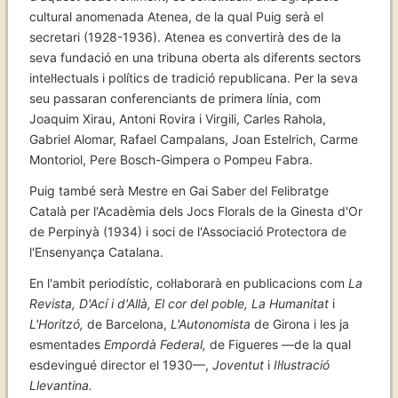
cultural anomenada Atenea, de la qual Puig serà el
secretari (1928-1936). Atenea es convertirà des de la
seva fundació en una tribuna oberta als diferents sectors
intel·lectuals i polítics de tradició republicana. Per la seva
seu passaran conferenciants de primera línia, com
Joaquim Xirau, Antoni Rovira i Virgili, Carles Rahola,
Gabriel Alomar, Rafael Campalans, Joan Estelrich, Carme
Montoriol, Pere Bosch-Gimpera o Pompeu Fabra.
Puig també serà Mestre en Gai Saber del Felibratge
Català per l'Acadèmia dels Jocs Florals de la Ginesta d'Or
de Perpinyà (1934) i soci de l'Associació Protectora de
l'Ensenyança Catalana.
En l'ambit periodístic, col·laborarà en publicacions com
La
Revista, D'Ací i d'Allà, El cor del poble, La Humanitat
i
L'Horitzó,
de Barcelona,
L'Autonomista
de Girona i les ja
esmentades
Empordà Federal,
de Figueres —de la qual
esdevingué director el 1930—,
Joventut
i
Il·lustració
Llevantina.