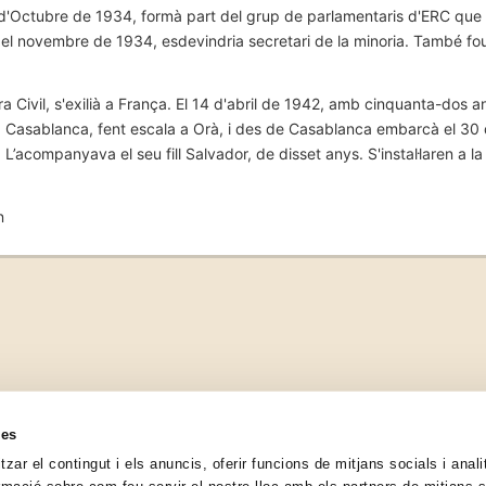
d'Octubre de 1934, formà part del grup de parlamentaris d'ERC que en
 el novembre de 1934, esdevindria secretari de la minoria. També fou 
rra Civil, s'exilià a França. El 14 d'abril de 1942, amb cinquanta-dos 
Casablanca, fent escala a Orà, i des de Casablanca embarcà el 30 d’
L’acompanyava el seu fill Salvador, de disset anys. S'instal·laren a l
n
ies
tzar el contingut i els anuncis, oferir funcions de mitjans socials i analit