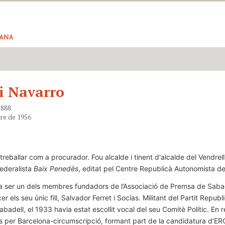
 i Navarro
1888
bre de 1956
reballar com a procurador. Fou alcalde i tinent d'alcalde del Vendrell.
federalista
Baix Penedès
, editat pel Centre Republicà Autonomista del
a ser un dels membres fundadors de l’Associació de Premsa de Sabadel
er els seu únic fill, Salvador Ferret i Socías. Militant del Partit Rep
abadell, el 1933 havia estat escollit vocal del seu Comitè Polític. En 
és per Barcelona-circumscripció, formant part de la candidatura d'ERC