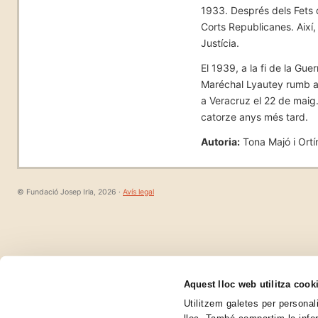
1933. Després dels Fets 
Corts Republicanes. Així,
Justícia.
El 1939, a la fi de la Gue
Maréchal Lyautey rumb a 
a Veracruz el 22 de maig. 
catorze anys més tard.
Autoria:
Tona Majó i Ortí
© Fundació Josep Irla, 2026
·
Avís legal
Aquest lloc web utilitza cook
Utilitzem galetes per personali