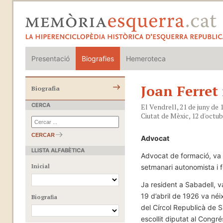
Presentació
Biografies
Hemeroteca
Joan Ferret
Biografia
CERCA
El Vendrell, 21 de juny de 
Ciutat de Mèxic, 12 d'octu
CERCAR
Advocat
LLISTA ALFABÈTICA
LLISTA ALFABÈTICA
Advocat de formació, va t
Inicial
setmanari autonomista i 
Ja resident a Sabadell, v
19 d’abril de 1926 va néix
Biografia
del Círcol Republicà de S
escollit diputat al Congr