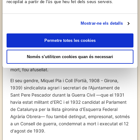
recopilat a partir de l'ús que heu fet dels seus serveis.
Presó i afusellament
A la fi de la Guerra Civil romangué al poble, fins a la seva
detenció el 17 d'abril de 1939.
Mostrar-ne els detalls
Fou jutjat en un Consell de guerra franquista sense
garanties amb les típiques acusacions: «
confiscació de
Permetre totes les cookies
propietats i productes, col·lectivització de terres,
imposició de multes i responsable de la crema de
Només s’utilitzen cookies quan és necessari
l'església i de violència contra persones
». Condemnat a
mort, fou afusellat.
El seu gendre, Miquel Pla i Coll (Fortià, 1908 - Girona,
1939) sindicalista agrari i secretari de l'Ajuntament de
Sant Pere Pescador durant la Guerra Civil —que el 1931
havia estat militant d'ERC i el 1932 candidat al Parlament
de Catalunya per la llista gironina d'Esquerra Federal
Agrària Obrera— fou també detingut, empresonat, sotmés
a un Consell de guerra, condemnat a mort i executat el 12
d'agost de 1939.