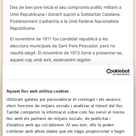
Des de ben jove inicià el seu compromís polític militant a
Unió Republicana i donant suport a Solidaritat Catalana.
Posteriorment s'adheriria a la Unió Federal Nacionalista
Republicana.
El novembre de 1911 fou candidat republicà a les
eleccions municipals de Sant Pere Pescador, però no
resultà elegit. El novembre de 1913 tornà a presentar-se,
aquest cop amb èxit, esdevenint regidor.
A les eleccions municipals del gener de 1934 encapçalà la
candidatura del Centre Republicà Federal de Sant Pere
Pescador, adherit a ERC, que guanyà les eleccions enfront
la Lliga Catalana per 372 vots a 101 vots, esdevenint
Aquest lloc web utilitza cookies
alcalde fins els Fets d'Octubre de 1934, quan els regidors
Utilitzem galetes per personalitzar el contingut i els anuncis,
d'esquerres foren destituïts.
oferir funcions de mitjans socials i analitzar el trànsit del lloc.
També compartim la informació sobre com feu servir el nostre
Arran de la victòria del Front d'Esquerres, a les eleccions
lloc amb els partners de mitjans socials, de publicitat i
legislatives del febrer de 1936, recuperà l'alcaldia que
d'anàlisis amb qui col·laborem. Al seu torn, ells la poden
exercí fins els Fets de Maig de 1937, en plena guerra.
combinar amb altres dades que els hàgiu proporcionat o hagin