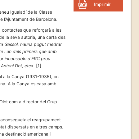
Imprimir
teneu Igualadí de la Classe
de l’Ajuntament de Barcelona.
 contactes que reforçarà a les
de la seva autoria, una carta des
ra Gassol, hauria pogut medrar
re i un dels primers que amb
dor incansable d’ERC prou
 Antoni Dot, etc
». [1]
al a la Canya (1931-1935), on
rona. A la Canya es casa amb
 Olot com a director del Grup
uan aconsegueix el reagrupament
tat dispersats en altres camps.
na destinació americana i