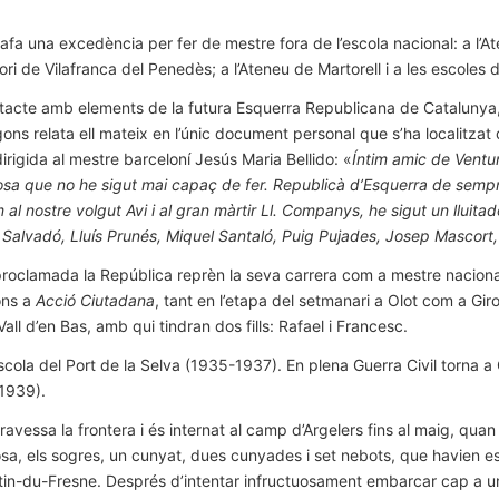
gafa una excedència per fer de mestre fora de l’escola nacional: a l’A
ri de Vilafranca del Penedès; a l’Ateneu de Martorell i a les escoles 
tacte amb elements de la futura Esquerra Republicana de Catalunya,
ns relata ell mateix en l’únic document personal que s’ha localitzat 
dirigida al mestre barceloní Jesús Maria Bellido: «
Íntim amic de Ventu
 cosa que no he sigut mai capaç de fer. Republicà d’Esquerra de semp
l nostre volgut Avi i al gran màrtir Ll. Companys, he sigut un lluita
 Salvadó, Lluís Prunés, Miquel Santaló, Puig Pujades, Josep Mascort,
 proclamada la República reprèn la seva carrera com a mestre nacion
ons a
Acció Ciutadana
, tant en l’etapa del setmanari a Olot com a Gi
a Vall d’en Bas, amb qui tindran dos fills: Rafael i Francesc.
’escola del Port de la Selva (1935-1937). En plena Guerra Civil torna a
1939).
ravessa la frontera i és internat al camp d’Argelers fins al maig, q
sa, els sogres, un cunyat, dues cunyades i set nebots, que havien es
tin-du-Fresne. Després d’intentar infructuosament embarcar cap a u