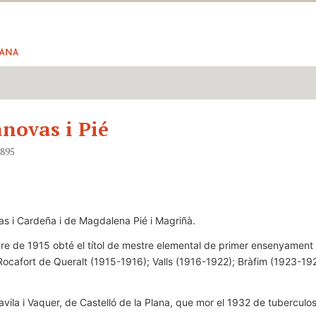
novas i Pié
1895
as i Cardeña i de Magdalena Pié i Magriñà.
ubre de 1915 obté el títol de mestre elemental de primer ensenyament
Rocafort de Queralt (1915-1916); Valls (1916-1922); Bràfim (1923-1
ila i Vaquer, de Castelló de la Plana, que mor el 1932 de tuberculos