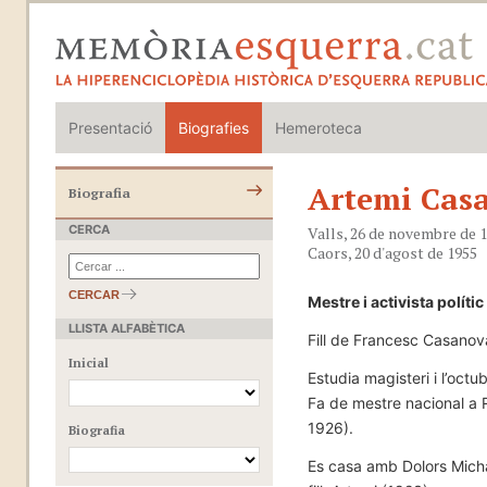
Presentació
Biografies
Hemeroteca
Artemi Casa
Biografia
CERCA
Valls, 26 de novembre de 
Caors, 20 d'agost de 1955
CERCAR
Mestre i activista polític
LLISTA ALFABÈTICA
LLISTA ALFABÈTICA
Fill de Francesc Casanov
Inicial
Estudia magisteri i l’oct
Fa de mestre nacional a 
1926).
Biografia
Es casa amb Dolors Michav